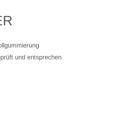
ER
Vollgummierung
eprüft und entsprechen