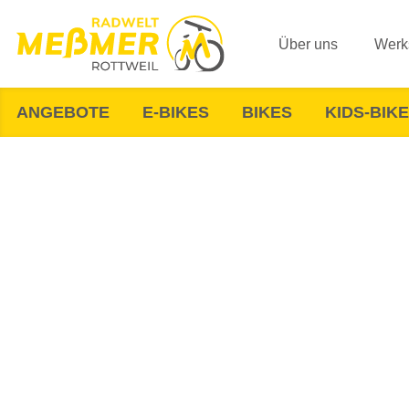
Über uns
Werks
ANGEBOTE
E-BIKES
BIKES
KIDS-BIK