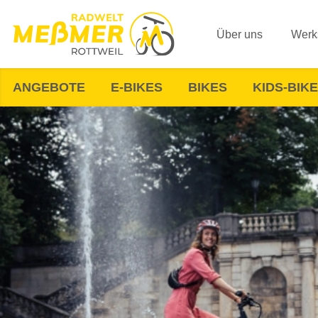
Über uns
Werks
ANGEBOTE
E-BIKES
BIKES
KIDS-BIK