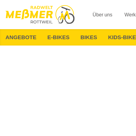
Über uns
Werks
ANGEBOTE
E-BIKES
BIKES
KIDS-BIK