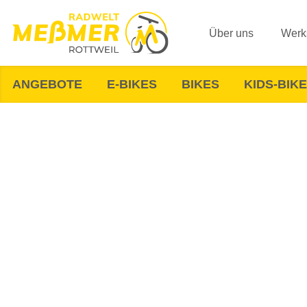
Über uns
Werks
ANGEBOTE
E-BIKES
BIKES
KIDS-BIK