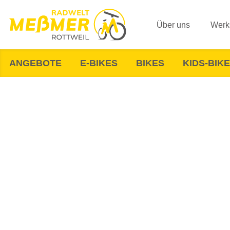
Über uns
Werks
ANGEBOTE
E-BIKES
BIKES
KIDS-BIK