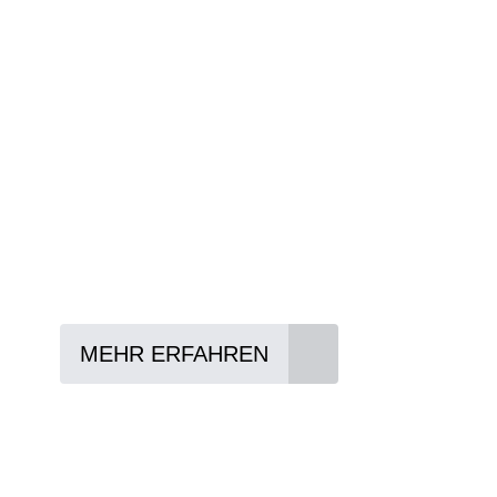
Wir beraten Sie gerne welches Bike zu Ihre
Anforderungen passt - und können Ihnen att
Konditionen vermitteln.
In drei Schritten zum neuen Bike:
Lieblings-Bike aussuchen
Vertrag abschließen
Abholen und Spaß haben
MEHR ERFAHREN