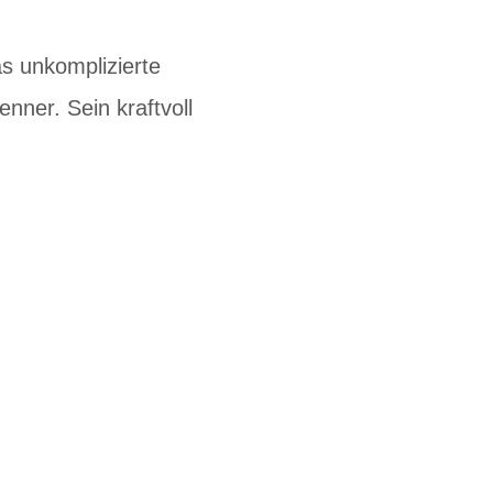
as unkomplizierte
nner. Sein kraftvoll
u