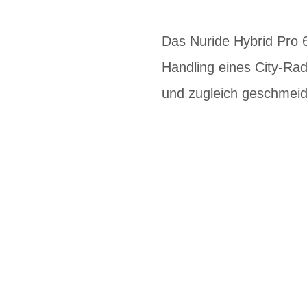
Das Nuride Hybrid Pro 6
Handling eines City-Rad
und zugleich geschmei
BIKE-LEASING
EINFACH UND PREISGÜNSTIG ZUM NEU